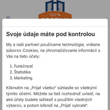
Správna montáž
Chyby pri montáž
Osvedčené fir
Technická p
Poradňa
Svoje údaje máte pod kontrolou
Kontakt
My a naši partneri používame technológie, vrátane
ALLMEDIA, spol. s r.o.
súborov Cookies, na zhromažďovanie informácií o
Pod gaštanmi 4
Vás na tieto účely:
821 07 Bratislava
Funkčnosť
Tel: +421 2 62 31 09 20
Štatistika
Email: allmedia@allmedia.sk
Marketing
Ako Nakupovať
Kliknutím na „Prijať všetko“ súhlasíte so všetkými
týmito účelmi. Môžete sa tiež rozhodnúť uviesť, na
správna montáž
aké účely budete súhlasiť s použitím vlastných
chyby pri montáži
výberov, a potom kliknúť na „Prijať vybraté“.