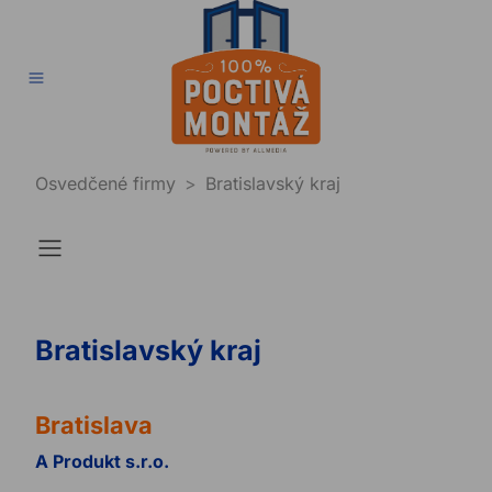
Správna montáž
Chyby pri montáž
Osvedčené fir
Technická p
Poradňa
Osvedčené firmy
Bratislavský kraj
Bratislavský kraj
Bratislava
A Produkt s.r.o.