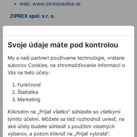
web: www.oknoplastba.sk
ZIPREX spol. s r. o.
Banšelova 9, 821 04 Bratislava - mestská časť
Ružinov
tel: +421 2 4342 6958
Svoje údaje máte pod kontrolou
e-mail: ziprex@ziprex.sk
My a naši partneri používame technológie, vrátane
PRESTIGE Okna s. r. o.
súborov Cookies, na zhromažďovanie informácií o
Vás na tieto účely:
Mlynské Luhy 76/A, 821 05 Bratislava - mestská
časť Ružinov
Funkčnosť
Štatistika
tel: +421 905 767 454
Marketing
e-mail: info@prestigeokna.eu
web: www.prestigeokna.eu
Kliknutím na „Prijať všetko“ súhlasíte so všetkými
týmito účelmi. Môžete sa tiež rozhodnúť uviesť, na
W GLASS s. r. o.
aké účely budete súhlasiť s použitím vlastných
Mokrohájska cesta 3665/10, 841 04 Bratislava -
výberov, a potom kliknúť na „Prijať vybraté“.