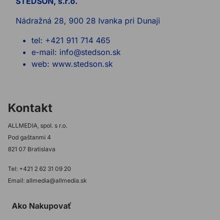
STEDSON, s.r.o.
Nádražná 28, 900 28 Ivanka pri Dunaji
tel: +421 911 714 465
e-mail: info@stedson.sk
web: www.stedson.sk
Kontakt
ALLMEDIA, spol. s r.o.
Pod gaštanmi 4
821 07 Bratislava
Tel: +421 2 62 31 09 20
Email: allmedia@allmedia.sk
Ako Nakupovať