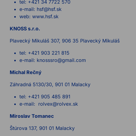
tel: +421 34 7722 570
e-mail: hsf@hsf.sk
web: www.hsf.sk
KNOSS s.r.o.
Plavecký Mikuláš 307, 906 35 Plavecký Mikuláš
tel: +421 903 221 815
e-mail: knosssro@gmail.com
Michal Rečný
Záhradná 5130/30, 901 01 Malacky
tel: +421 905 485 891
e-mail: rolvex@rolvex.sk
Miroslav Tomanec
Štúrova 137, 901 01 Malacky