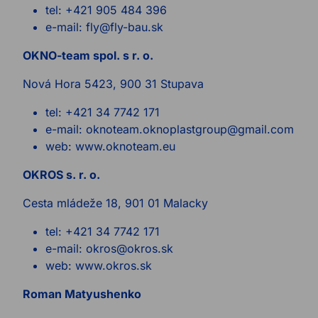
tel: +421 905 484 396
e-mail: fly@fly-bau.sk
OKNO-team spol. s r. o.
Nová Hora 5423, 900 31 Stupava
tel: +421 34 7742 171
e-mail: oknoteam.oknoplastgroup@gmail.com
web: www.oknoteam.eu
OKROS s. r. o.
Cesta mládeže 18, 901 01 Malacky
tel: +421 34 7742 171
e-mail: okros@okros.sk
web: www.okros.sk
Roman Matyushenko