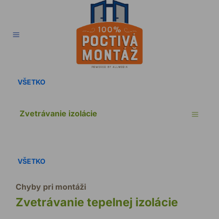
Správna montáž
Chyby pri montáž
Osvedčené fir
Technická p
Poradňa
VŠETKO
Zvetrávanie izolácie
VŠETKO
Chyby pri montáži
Zvetrávanie tepelnej izolácie