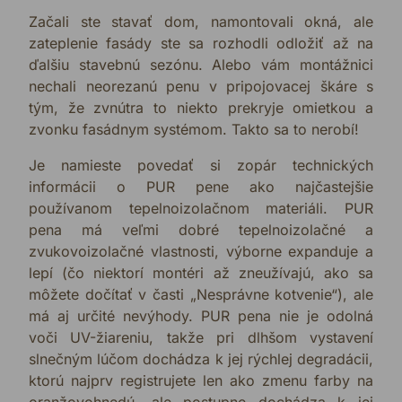
Začali ste stavať dom, namontovali okná, ale
zateplenie fasády ste sa rozhodli odložiť až na
ďalšiu stavebnú sezónu. Alebo vám montážnici
nechali neorezanú penu v pripojovacej škáre s
tým, že zvnútra to niekto prekryje omietkou a
zvonku fasádnym systémom. Takto sa to nerobí!
Je namieste povedať si zopár technických
informácii o PUR pene ako najčastejšie
používanom tepelnoizolačnom materiáli. PUR
pena má veľmi dobré tepelnoizolačné a
zvukovoizolačné vlastnosti, výborne expanduje a
lepí (čo niektorí montéri až zneužívajú, ako sa
môžete dočítať v časti „Nesprávne kotvenie“), ale
má aj určité nevýhody. PUR pena nie je odolná
voči UV-žiareniu, takže pri dlhšom vystavení
slnečným lúčom dochádza k jej rýchlej degradácii,
ktorú najprv registrujete len ako zmenu farby na