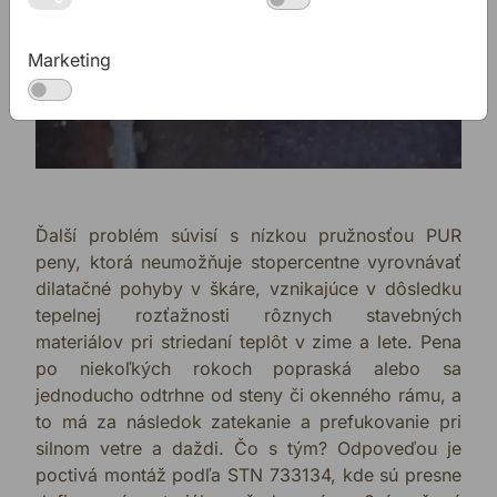
Marketing
Ďalší problém súvisí s nízkou pružnosťou PUR
peny, ktorá neumožňuje stopercentne vyrovnávať
dilatačné pohyby v škáre, vznikajúce v dôsledku
tepelnej rozťažnosti rôznych stavebných
materiálov pri striedaní teplôt v zime a lete. Pena
po niekoľkých rokoch popraská alebo sa
jednoducho odtrhne od steny či okenného rámu, a
to má za následok zatekanie a prefukovanie pri
silnom vetre a daždi. Čo s tým? Odpoveďou je
poctivá montáž podľa STN 733134, kde sú presne