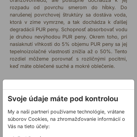
oranžovohnedú, ale postupne dochádza k jej
rozpadu od povrchu smerom do hĺbky. Do
narušenej povrchovej štruktúry sa dostáva voda,
ktorá v zime vymrzne, a tak dochádza k ďalšej
degradácii PUR peny. Schopnosť absorbovať vodu
je druhou nevýhodou PUR peny. Okrem toho, pri
nasiaknutí vlhkosti do 5% objemu PUR peny sa jej
tepelnoizolačné vlastnosti znížia až o 50%. Tento
rozdiel môžeme porovnať s rozličnými pocitmi,
keď máte oblečené suché a mokré oblečenie.
Svoje údaje máte pod kontrolou
My a naši partneri používame technológie, vrátane
súborov Cookies, na zhromažďovanie informácií o
Vás na tieto účely: