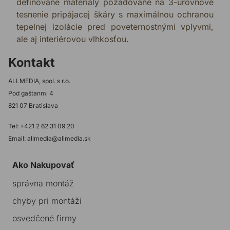
definované materiály požadované na 3-úrovňové
tesnenie pripájacej škáry s maximálnou ochranou
tepelnej izolácie pred poveternostnými vplyvmi,
ale aj interiérovou vlhkosťou.
Kontakt
ALLMEDIA, spol. s r.o.
Pod gaštanmi 4
821 07 Bratislava
Tel: +421 2 62 31 09 20
Email: allmedia@allmedia.sk
Ako Nakupovať
správna montáž
chyby pri montáži
osvedčené firmy